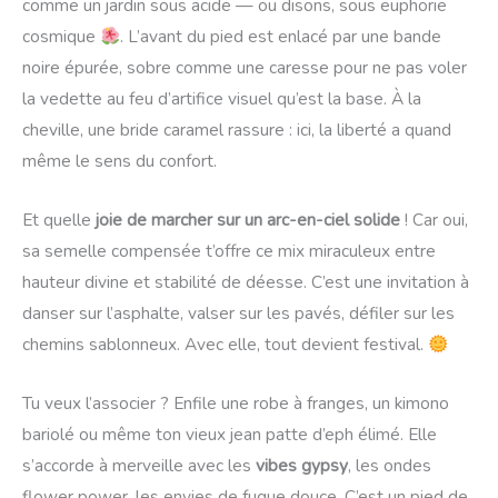
comme un jardin sous acide — ou disons, sous euphorie
cosmique
. L’avant du pied est enlacé par une bande
noire épurée, sobre comme une caresse pour ne pas voler
la vedette au feu d’artifice visuel qu’est la base. À la
cheville, une bride caramel rassure : ici, la liberté a quand
même le sens du confort.
Et quelle
joie de marcher sur un arc-en-ciel solide
! Car oui,
sa semelle compensée t’offre ce mix miraculeux entre
hauteur divine et stabilité de déesse. C’est une invitation à
danser sur l’asphalte, valser sur les pavés, défiler sur les
chemins sablonneux. Avec elle, tout devient festival.
Tu veux l’associer ? Enfile une robe à franges, un kimono
bariolé ou même ton vieux jean patte d’eph élimé. Elle
s’accorde à merveille avec les
vibes gypsy
, les ondes
flower power, les envies de fugue douce. C’est un pied de