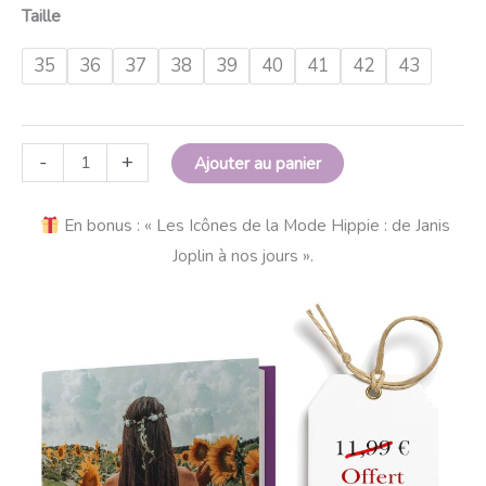
Taille
35
36
37
38
39
40
41
42
43
-
+
Ajouter au panier
En bonus : « Les Icônes de la Mode Hippie : de Janis
Joplin à nos jours ».