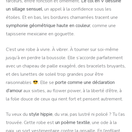
farceurs, entre fonction et ornement.
Le col en V dessine
un sillage sensuel
, un appel à la confidence sous les
étoiles. Et en bas, les bordures chamarrées tracent une
symphonie géométrique haute en couleur
, comme une
tapisserie mexicaine en goguette.
C’est une robe à vivre. À vibrer. À tourner sur soi-même
jusqu’à en perdre la boussole. Elle s’accorde parfaitement
avec un chapeau de paille exagéré, des bracelets bruyants,
et des lunettes de soleil trop grandes pour être
raisonnables
. Elle se
porte comme une déclaration
d’amour
aux sixties, au flower power, à la liberté d’être, à
la folie douce de ceux qui rient fort et pensent autrement.
Tu veux du
style hippie
, du vrai, pas lustré ni policé ? Tu l’as
trouvée. Cette robe est
un poème textile
, une ode à la
paix, un sort vestimentaire contre la grisaille. En l’enfilant,