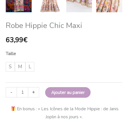
Robe Hippie Chic Maxi
63,99
€
Taille
S
M
L
-
+
Ajouter au panier
En bonus : « Les Icônes de la Mode Hippie : de Janis
Joplin à nos jours ».