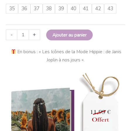
35
36
37
38
39
40
41
42
43
-
+
Ajouter au panier
En bonus : « Les Icônes de la Mode Hippie : de Janis
Joplin à nos jours ».