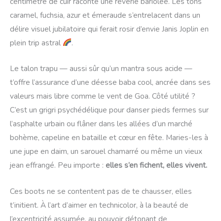
centimètre de cuir raconte une rêverie bariolée. Les tons
caramel, fuchsia, azur et émeraude s’entrelacent dans un
délire visuel jubilatoire qui ferait rosir d’envie Janis Joplin en
plein trip astral
.
Le talon trapu — aussi sûr qu’un mantra sous acide —
t’offre l’assurance d’une déesse baba cool, ancrée dans ses
valeurs mais libre comme le vent de Goa. Côté utilité ?
C’est un grigri psychédélique pour danser pieds fermes sur
l’asphalte urbain ou flâner dans les allées d’un marché
bohème, capeline en bataille et cœur en fête. Maries-les à
une jupe en daim, un sarouel chamarré ou même un vieux
jean effrangé. Peu importe :
elles s’en fichent, elles vivent.
Ces boots ne se contentent pas de te chausser, elles
t’initient. À l’art d’aimer en technicolor, à la beauté de
l’excentricité assumée, au pouvoir détonant de